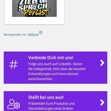
Bereitgestellt von
Verbinde Dich mit uns!
Folge uns auch auf LinkedIn. Nutze
die Gelegenheit, Dich über die neusten
Entwicklungen und Innovationen
auszutauschen.
Stellt bei uns aus!
Präsentiert Eure Produkte und
Dienstleistungen einer breiten