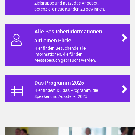
Zielgruppe und nutzt das Angebot,
potenzielle neue Kunden zu gewinnen.
Alle Besucherinformationen
auf einen Blick!
Hier finden Besuchende alle
Informationen, die für den
Messebesuch gebraucht werden.
Das Programm 2025
Hier findest Du das Programm, die
Speaker und Aussteller 2025